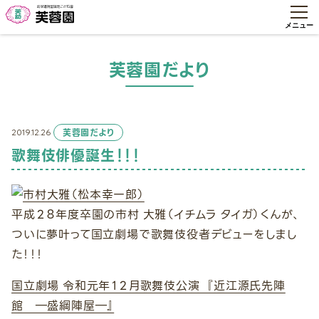
芙蓉園だより
2019.12.26
芙蓉園だより
歌舞伎俳優誕生！！！
平成２８年度卒園の市村 大雅（イチムラ タイガ）くんが、
ついに夢叶って国立劇場で歌舞伎役者デビューをしまし
た！！！
国立劇場 令和元年１２月歌舞伎公演 『近江源氏先陣
館 ―盛綱陣屋―』