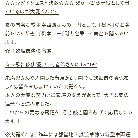
☆☆☆ダイジェスト映像☆☆☆ ※0:47から子役として出
ているのが大雅くんです
あの有名な松本幸四朗さんの一門として、「松本」のお名
前をいただき、『松本幸一郎』と名乗って舞台を踏んでい
ます。
☆→歌舞伎俳優名鑑
☆→歌舞伎俳優、中村春希さんのTwitter
未満児さんで入園した当時から、園でも歌舞伎の真似を
しては皆を楽しませていた大雅くん。
本人の大変な努力とご家族の支えがあって、大きな夢の
舞台へと進みました。
これからの更なる飛躍を、引き続き園をあげて応援してい
ます！！！
※大雅くんは、昨年には都営地下鉄浅草線の新型車両運