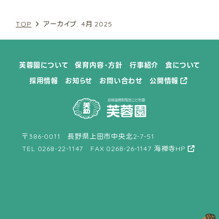
10月 (3)
9月 (1)
10月 (2)
8月 (1)
9月 (1)
8月 (1)
11月 (1)
TOP
アーカイブ: 4月 2025
10月 (3)
11月 (1)
9月 (4)
10月 (5)
10月 (1)
見学ご希望の方へ
採用情報
12月 (2)
12月 (1)
12月 (3)
12月 (2)
芙蓉園について
保育内容・方針
行事紹介
食について
採用情報
お知らせ
お問い合わせ
公開情報
〒386-0011 長野県上田市中央北2-7-51
TEL
0268-22-1147
FAX 0268-26-1147
海禅寺HP