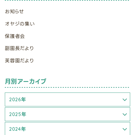
お知らせ
オヤジの集い
保護者会
副園長だより
芙蓉園だより
月別アーカイブ
2026年
3月 (1)
2025年
6月 (2)
4月 (1)
2024年