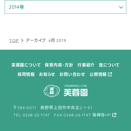
7月 (3)
6月 (3)
6月 (3)
5月 (1)
7月 (2)
2014年
9月 (2)
7月 (1)
9月 (3)
6月 (2)
8月 (2)
7月 (1)
10月 (3)
9月 (1)
10月 (2)
8月 (1)
9月 (1)
8月 (1)
11月 (1)
TOP
アーカイブ: 6月 2019
10月 (3)
11月 (1)
9月 (4)
10月 (5)
10月 (1)
見学ご希望の方へ
採用情報
12月 (2)
12月 (1)
12月 (3)
12月 (2)
芙蓉園について
保育内容・方針
行事紹介
食について
採用情報
お知らせ
お問い合わせ
公開情報
〒386-0011 長野県上田市中央北2-7-51
TEL
0268-22-1147
FAX 0268-26-1147
海禅寺HP