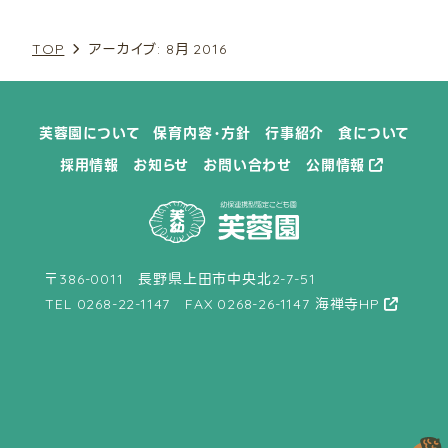
10月 (3)
9月 (1)
10月 (2)
8月 (1)
9月 (1)
8月 (1)
11月 (1)
TOP
アーカイブ: 8月 2016
10月 (3)
11月 (1)
9月 (4)
10月 (5)
10月 (1)
見学ご希望の方へ
採用情報
12月 (2)
12月 (1)
12月 (3)
12月 (2)
芙蓉園について
保育内容・方針
行事紹介
食について
採用情報
お知らせ
お問い合わせ
公開情報
〒386-0011 長野県上田市中央北2-7-51
TEL
0268-22-1147
FAX 0268-26-1147
海禅寺HP