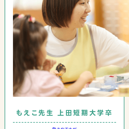
もえこ
先生
上田短期大学卒