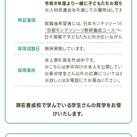
令和８年度より一緒に子どもたちの育ちを支え
※人材派遣会社を通じての雇用はしておりませ
特記事項
就職後希望者には、日本モンテッソーリ協会が
“京都モンテッソーリ教師養成コース”
への就学
日々現場で子どもたちと向き合いながら、希望
採用試験日
随時実施しています。
求人票を現在作成中です。
※こちらは学卒向けの求人を公開しています
採用条件
※新卒学生さん以外の応募についてはお電話で
※詳しくはお電話にてお尋ねください。
現在養成校で学んでいる学生さんの見学をお受
けいたします。