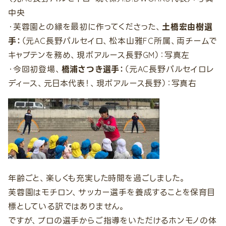
中央
・芙蓉園との縁を最初に作ってくださった、
土橋宏由樹選
手：
（元AC長野パルセイロ、松本山雅FC所属、両チームで
キャプテンを務め、現ボアルース長野GM）：写真左
・今回初登場、
橋浦さつき選手：
（元AC長野パルセイロレ
ディース、元日本代表！、現ボアルース長野）：写真右
年齢ごと、楽しくも充実した時間を過ごしました。
芙蓉園はモチロン、サッカー選手を養成することを保育目
標としている訳ではありません。
ですが、プロの選手からご指導をいただけるホンモノの体