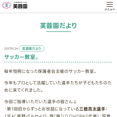
芙蓉園だより
2017.10.24
芙蓉園だより
サッカー教室。
毎年恒例になった保護者会主催のサッカー教室。
今年もプロとして活躍していた選手たちが子どもたちのた
めに来てくれました。
今回ご指導いただいた選手の皆さん↓
・第１回目からずっとお世話になっている
三橋亮太選手：
（元AC長野パルセイロ・現（株）I.D.DWORKS代表）：写真